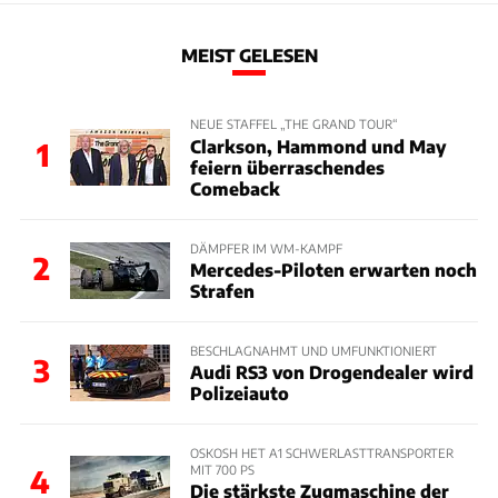
MEIST GELESEN
NEUE STAFFEL „THE GRAND TOUR“
Clarkson, Hammond und May
1
feiern überraschendes
Comeback
DÄMPFER IM WM-KAMPF
2
Mercedes-Piloten erwarten noch
Strafen
BESCHLAGNAHMT UND UMFUNKTIONIERT
3
Audi RS3 von Drogendealer wird
Polizeiauto
OSKOSH HET A1 SCHWERLASTTRANSPORTER
MIT 700 PS
4
Die stärkste Zugmaschine der