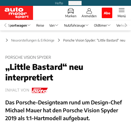
Hefte
Produkte
Abo
Marken
Anmelden
Menü
Sportwagen
Reise
Van
Nutzfahrzeuge
Oldtimer
Verkehr
en
Neuvorstellungen & Erlkönige
Porsche Vision Spyder: "Little Bastard“ neu inte
PORSCHE VISION SPYDER
„Little Bastard“ neu
interpretiert
INHALT VON
Das Porsche-Designteam rund um Design-Chef
Michael Mauer hat den Porsche Vision Spyder
2019 als 1:1-Hartmodell aufgebaut.