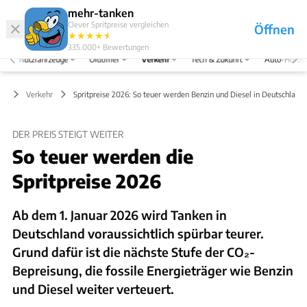
Hefte
Produkte
mehr-tanken
Clever Spritpreise vergleichen
Öffnen
Abo
★
★
★
★
★
★
Marken
Anmelden
Menü
335.000+
Bewertungen
Nutzfahrzeuge
Oldtimer
Verkehr
Tech & Zukunft
Auto-Horos
Verkehr
Spritpreise 2026: So teuer werden Benzin und Diesel in Deutschland
DER PREIS STEIGT WEITER
So teuer werden die
Spritpreise 2026
Ab dem 1. Januar 2026 wird Tanken in
Deutschland voraussichtlich spürbar teurer.
Grund dafür ist die nächste Stufe der CO₂-
Bepreisung, die fossile Energieträger wie Benzin
und Diesel weiter verteuert.