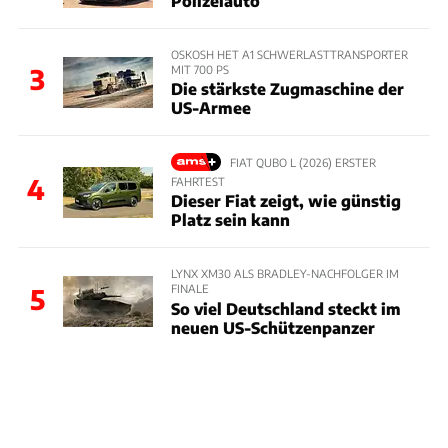
Polizeiauto
OSKOSH HET A1 SCHWERLASTTRANSPORTER
MIT 700 PS
3
Die stärkste Zugmaschine der
US-Armee
FIAT QUBO L (2026) ERSTER
4
FAHRTEST
Dieser Fiat zeigt, wie günstig
Platz sein kann
LYNX XM30 ALS BRADLEY-NACHFOLGER IM
FINALE
5
So viel Deutschland steckt im
neuen US-Schützenpanzer