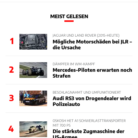
MEIST GELESEN
JAGUAR UND LAND ROVER (2015–HEUTE)
1
Mögliche Motorschäden bei JLR –
die Ursache
DÄMPFER IM WM-KAMPF
2
Mercedes-Piloten erwarten noch
Strafen
BESCHLAGNAHMT UND UMFUNKTIONIERT
3
Audi RS3 von Drogendealer wird
Polizeiauto
OSKOSH HET A1 SCHWERLASTTRANSPORTER
MIT 700 PS
4
Die stärkste Zugmaschine der
US-Armee