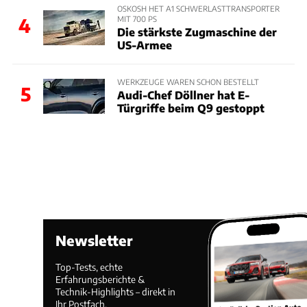
OSKOSH HET A1 SCHWERLASTTRANSPORTER
MIT 700 PS
4
Die stärkste Zugmaschine der
US-Armee
WERKZEUGE WAREN SCHON BESTELLT
5
Audi-Chef Döllner hat E-
Türgriffe beim Q9 gestoppt
Newsletter
Top-Tests, echte
Erfahrungsberichte &
Technik-Highlights – direkt in
Ihr Postfach.