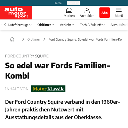
Hefte
Produkte
Abo
Marken
Anmelden
Menü
Nutzfahrzeuge
Oldtimer
Verkehr
Tech & Zukunft
Auto-Horos
Oldtimer
Ford Country Squire: So edel war Fords Familien-Kombi
FORD COUNTRY SQUIRE
So edel war Fords Familien-
Kombi
INHALT VON
Der Ford Country Squire verband in den 1960er-
Jahren praktischen Nutzwert mit
Ausstattungsdetails aus der Oberklasse.