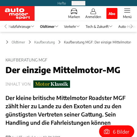
Hefte
Produkte
Abo
Marken
Anmelden
Menü
Nutzfahrzeuge
Oldtimer
Verkehr
Tech & Zukunft
Auto-Horos
Oldtimer
Kaufberatung
Kaufberatung MGF: Der einzige Mittelmotor-M
KAUFBERATUNG MGF
Der einzige Mittelmotor-MG
INHALT VON
Der kleine britische Mittelmotor Roadster MGF
zählt hier zu Lande zu den Exoten und zu den
günstigsten Vertreten seiner Gattung. Sein
Handling und die Fahrleistungen können
6 Bilder