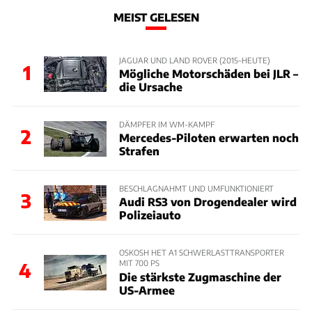
MEIST GELESEN
JAGUAR UND LAND ROVER (2015–HEUTE)
1
Mögliche Motorschäden bei JLR –
die Ursache
DÄMPFER IM WM-KAMPF
2
Mercedes-Piloten erwarten noch
Strafen
BESCHLAGNAHMT UND UMFUNKTIONIERT
3
Audi RS3 von Drogendealer wird
Polizeiauto
OSKOSH HET A1 SCHWERLASTTRANSPORTER
MIT 700 PS
4
Die stärkste Zugmaschine der
US-Armee