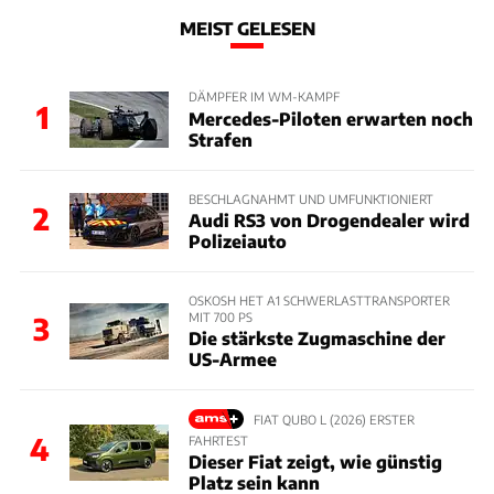
MEIST GELESEN
DÄMPFER IM WM-KAMPF
1
Mercedes-Piloten erwarten noch
Strafen
BESCHLAGNAHMT UND UMFUNKTIONIERT
2
Audi RS3 von Drogendealer wird
Polizeiauto
OSKOSH HET A1 SCHWERLASTTRANSPORTER
MIT 700 PS
3
Die stärkste Zugmaschine der
US-Armee
FIAT QUBO L (2026) ERSTER
4
FAHRTEST
Dieser Fiat zeigt, wie günstig
Platz sein kann