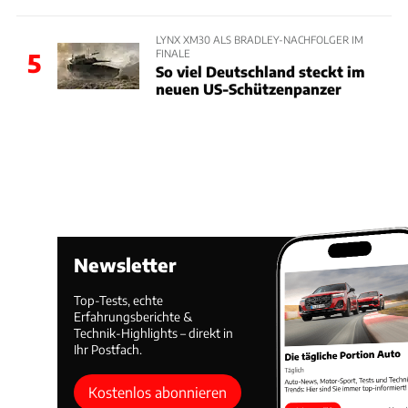
LYNX XM30 ALS BRADLEY-NACHFOLGER IM
FINALE
5
So viel Deutschland steckt im
neuen US-Schützenpanzer
Newsletter
Top-Tests, echte
Erfahrungsberichte &
Technik-Highlights – direkt in
Ihr Postfach.
Kostenlos abonnieren