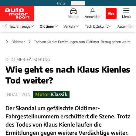
Hefte
Produkte
Abo
Marken
Anmelden
Menü
Nutzfahrzeuge
Oldtimer
Verkehr
Tech & Zukunft
Auto-Horos
Oldtimer
Tod von Kienle: Ermittlungen zum Oldtimer-Betrug gehen weiter
OLDTIMER-FÄLSCHUNG
Wie geht es nach Klaus Kienles
Tod weiter?
INHALT VON
Der Skandal um gefälschte Oldtimer-
Fahrgestellnummern erschüttert die Szene. Trotz
des Todes von Klaus Kienle laufen die
Ermittlungen gegen weitere Verdächtige weiter.