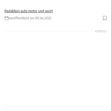
Redaktion auto motor und sport
Veröffentlicht am 09.04.2025
Foto: Kienle Automobiltechnik / Hardy Mutschler / Collage: ams
ANZEIGE