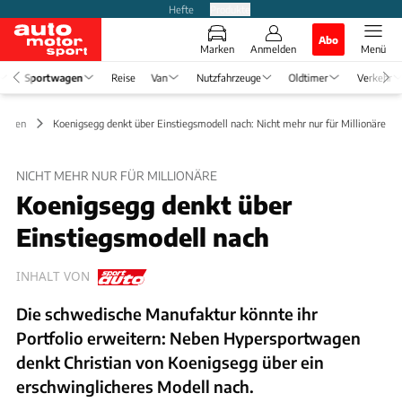
Hefte
Produkte
Abo
Marken
Anmelden
Menü
Sportwagen
Reise
Van
Nutzfahrzeuge
Oldtimer
Verkehr
wagen
Koenigsegg denkt über Einstiegsmodell nach: Nicht mehr nur für Millionäre
NICHT MEHR NUR FÜR MILLIONÄRE
Koenigsegg denkt über
Einstiegsmodell nach
INHALT VON
Die schwedische Manufaktur könnte ihr
Portfolio erweitern: Neben Hypersportwagen
denkt Christian von Koenigsegg über ein
erschwinglicheres Modell nach.