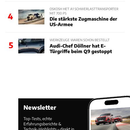
OSKOSH HET A1 SCHWERLASTTRANSPORTER
MIT 700 PS
4
Die stärkste Zugmaschine der
US-Armee
WERKZEUGE WAREN SCHON BESTELLT
5
Audi-Chef Döllner hat E-
Türgriffe beim Q9 gestoppt
Newsletter
Top-Tests, echte
Erfahrungsberichte &
Technik-Highlights – direkt in