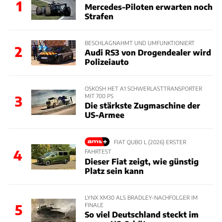
1
Mercedes-Piloten erwarten noch
Strafen
BESCHLAGNAHMT UND UMFUNKTIONIERT
2
Audi RS3 von Drogendealer wird
Polizeiauto
OSKOSH HET A1 SCHWERLASTTRANSPORTER
MIT 700 PS
3
Die stärkste Zugmaschine der
US-Armee
FIAT QUBO L (2026) ERSTER
4
FAHRTEST
Dieser Fiat zeigt, wie günstig
Platz sein kann
LYNX XM30 ALS BRADLEY-NACHFOLGER IM
FINALE
5
So viel Deutschland steckt im