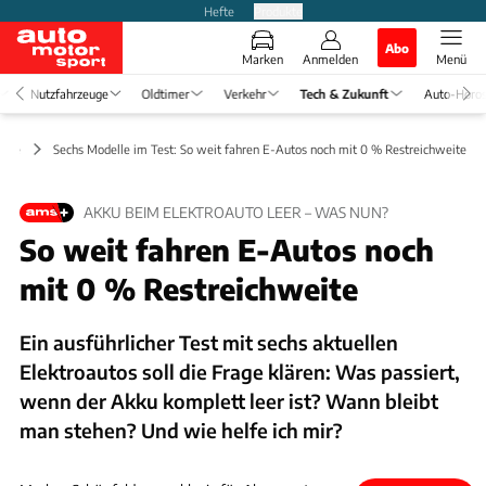
Hefte
Produkte
Abo
Marken
Anmelden
Menü
Nutzfahrzeuge
Oldtimer
Verkehr
Tech & Zukunft
Auto-Horo
iebe
Sechs Modelle im Test: So weit fahren E-Autos noch mit 0 % Restreichweite
AKKU BEIM ELEKTROAUTO LEER – WAS NUN?
So weit fahren E-Autos noch
mit 0 % Restreichweite
Ein ausführlicher Test mit sechs aktuellen
Elektroautos soll die Frage klären: Was passiert,
wenn der Akku komplett leer ist? Wann bleibt
man stehen? Und wie helfe ich mir?