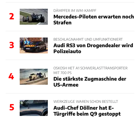
DÄMPFER IM WM-KAMPF
2
Mercedes-Piloten erwarten noch
Strafen
BESCHLAGNAHMT UND UMFUNKTIONIERT
3
Audi RS3 von Drogendealer wird
Polizeiauto
OSKOSH HET A1 SCHWERLASTTRANSPORTER
MIT 700 PS
4
Die stärkste Zugmaschine der
US-Armee
WERKZEUGE WAREN SCHON BESTELLT
5
Audi-Chef Döllner hat E-
Türgriffe beim Q9 gestoppt