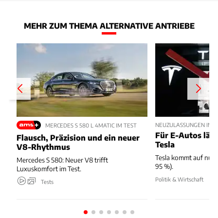
MEHR ZUM THEMA ALTERNATIVE ANTRIEBE
NEUZULASSUNGEN IM JU
MERCEDES S 580 L 4MATIC IM TEST
Für E-Autos läuft
Flausch, Präzision und ein neuer
Tesla
V8-Rhythmus
Tesla kommt auf nur 
Mercedes S 580: Neuer V8 trifft
95 %).
Luxuskomfort im Test.
Politik & Wirtschaft
Tests