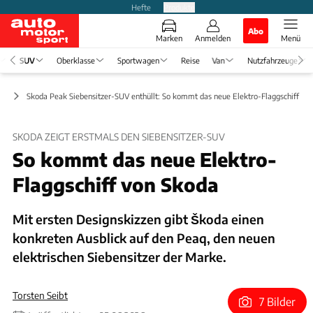
Hefte
Produkte
Abo
Marken
Anmelden
Menü
SUV
Oberklasse
Sportwagen
Reise
Van
Nutzfahrzeuge
ge
Skoda Peak Siebensitzer-SUV enthüllt: So kommt das neue Elektro-Flaggschiff de
SKODA ZEIGT ERSTMALS DEN SIEBENSITZER-SUV
So kommt das neue Elektro-
Flaggschiff von Skoda
Mit ersten Designskizzen gibt Škoda einen
konkreten Ausblick auf den Peaq, den neuen
elektrischen Siebensitzer der Marke.
Torsten Seibt
7 Bilder