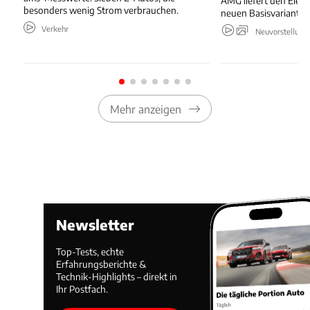
AMG liefert den Elekt
besonders wenig Strom verbrauchen.
neuen Basisvariante.
Verkehr
Neuvorstellung
Mehr anzeigen
Newsletter
Top-Tests, echte
Erfahrungsberichte &
Technik-Highlights – direkt in
Ihr Postfach.