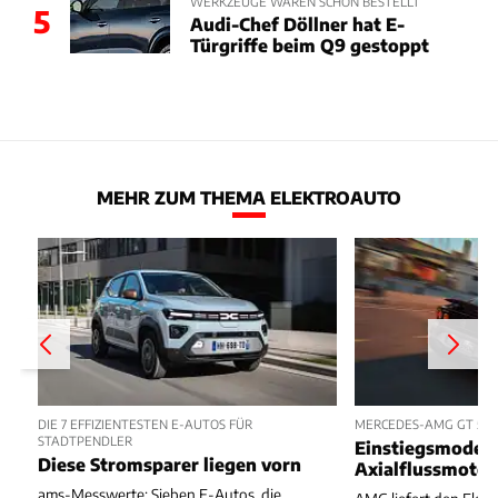
WERKZEUGE WAREN SCHON BESTELLT
5
Audi-Chef Döllner hat E-
Türgriffe beim Q9 gestoppt
MEHR ZUM THEMA ELEKTROAUTO
DIE 7 EFFIZIENTESTEN E-AUTOS FÜR
MERCEDES-AMG GT 53 
STADTPENDLER
Einstiegsmodell
Diese Stromsparer liegen vorn
Axialflussmoto
ams-Messwerte: Sieben E-Autos, die