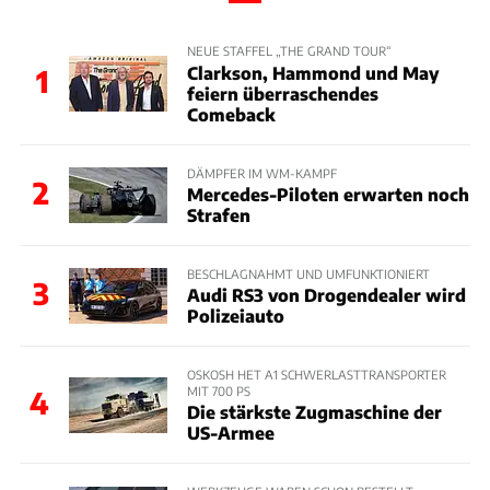
NEUE STAFFEL „THE GRAND TOUR“
Clarkson, Hammond und May
1
feiern überraschendes
Comeback
DÄMPFER IM WM-KAMPF
2
Mercedes-Piloten erwarten noch
Strafen
BESCHLAGNAHMT UND UMFUNKTIONIERT
3
Audi RS3 von Drogendealer wird
Polizeiauto
OSKOSH HET A1 SCHWERLASTTRANSPORTER
MIT 700 PS
4
Die stärkste Zugmaschine der
US-Armee