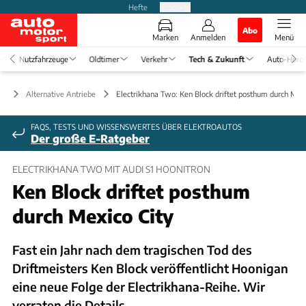
Hefte
Produkte
Abo
Marken
Anmelden
Menü
Nutzfahrzeuge
Oldtimer
Verkehr
Tech & Zukunft
Auto-Horo
ft
Alternative Antriebe
Electrikhana Two: Ken Block driftet posthum durch Mexi
FAQS, TESTS UND WISSENSWERTES ÜBER ELEKTROAUTOS
Der große E-Ratgeber
ELECTRIKHANA TWO MIT AUDI S1 HOONITRON
Ken Block driftet posthum
durch Mexico City
Fast ein Jahr nach dem tragischen Tod des
Driftmeisters Ken Block veröffentlicht Hoonigan
eine neue Folge der Electrikhana-Reihe. Wir
verraten die Details.