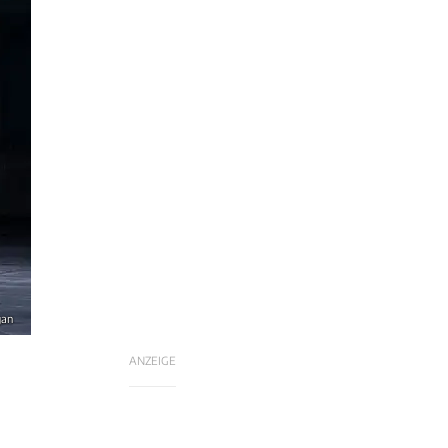
gan
ANZEIGE