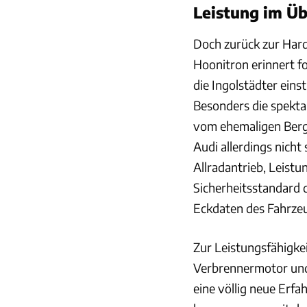
Leistung im Üb
Doch zurück zur Hard
Hoonitron erinnert f
die Ingolstädter ein
Besonders die spekt
vom ehemaligen Bergr
Audi allerdings nicht
Allradantrieb, Leistu
Sicherheitsstandard 
Eckdaten des Fahrze
Zur Leistungsfähigkei
Verbrennermotor und G
eine völlig neue Erfa