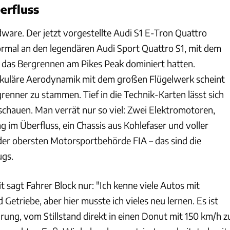
erfluss
ware. Der jetzt vorgestellte Audi S1 E-Tron Quattro
ormal an den legendären Audi Sport Quattro S1, mit dem
st das Bergrennen am Pikes Peak dominiert hatten.
akuläre Aerodynamik mit dem großen Flügelwerk scheint
enner zu stammen. Tief in die Technik-Karten lässt sich
 schauen. Man verrät nur so viel: Zwei Elektromotoren,
ng im Überfluss, ein Chassis aus Kohlefaser und voller
der obersten Motorsportbehörde FIA – das sind die
ugs.
t sagt Fahrer Block nur: "Ich kenne viele Autos mit
etriebe, aber hier musste ich vieles neu lernen. Es ist
hrung, vom Stillstand direkt in einen Donut mit 150 km/h z