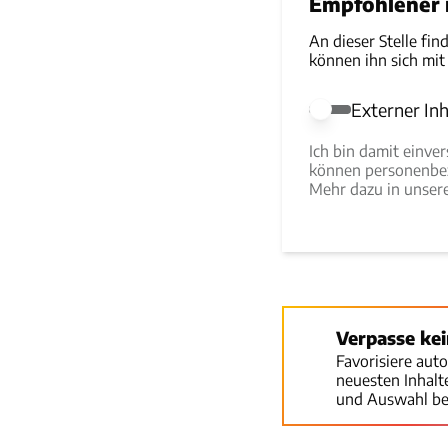
Empfohlener r
An dieser Stelle fin
können ihn sich mit
Externer Inh
Externer Inhalt e
Ich bin damit einve
können personenbez
Mehr dazu in unse
Verpasse ke
Favorisiere aut
neuesten Inhal
und Auswahl be