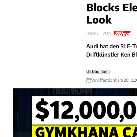
Blocks El
Look
INHALT VON
Audi hat den S1 E-T
Driftkünstler Ken Bl
Uli Baumann
Veröffentlicht am 20.10.