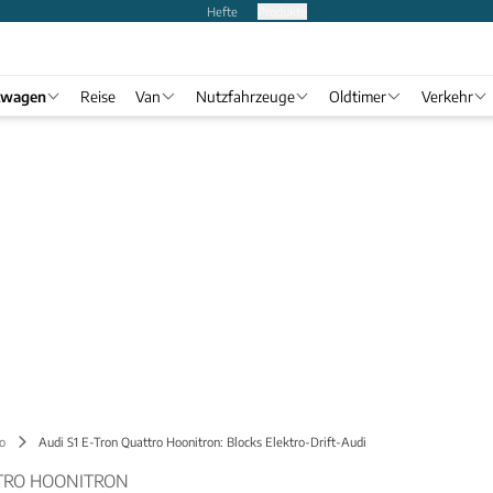
Hefte
Produkte
twagen
Reise
Van
Nutzfahrzeuge
Oldtimer
Verkehr
o
Audi S1 E-Tron Quattro Hoonitron: Blocks Elektro-Drift-Audi
TTRO HOONITRON