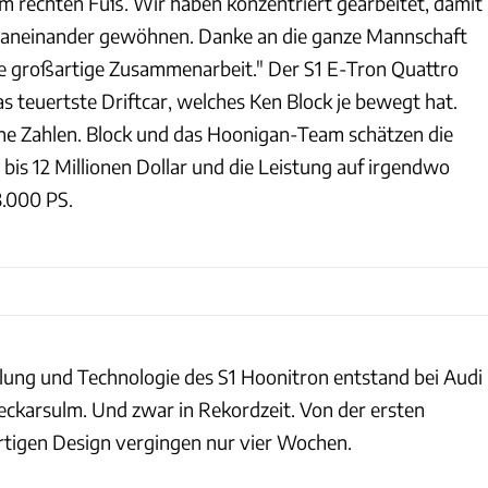
 rechten Fuß. Wir haben konzentriert gearbeitet, damit
s aneinander gewöhnen. Danke an die ganze Mannschaft
ie großartige Zusammenarbeit." Der S1 E-Tron Quattro
s teuertste Driftcar, welches Ken Block je bewegt hat.
ine Zahlen. Block und das Hoonigan-Team schätzen die
bis 12 Millionen Dollar und die Leistung auf irgendwo
3.000 PS.
ung und Technologie des S1 Hoonitron entstand bei Audi
ckarsulm. Und zwar in Rekordzeit. Von der ersten
rtigen Design vergingen nur vier Wochen.