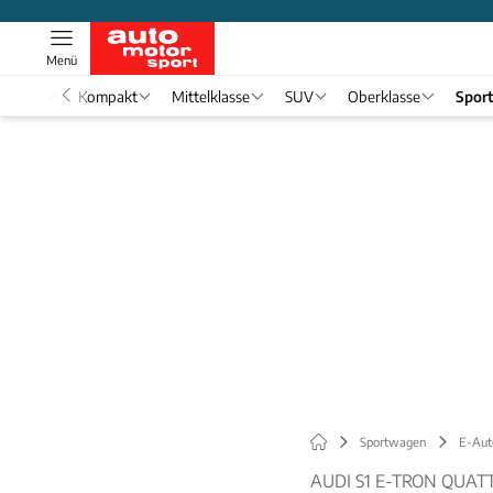
Menü
nwagen
Kompakt
Mittelklasse
SUV
Oberklasse
Spor
Sportwagen
E-Aut
AUDI S1 E-TRON QUA