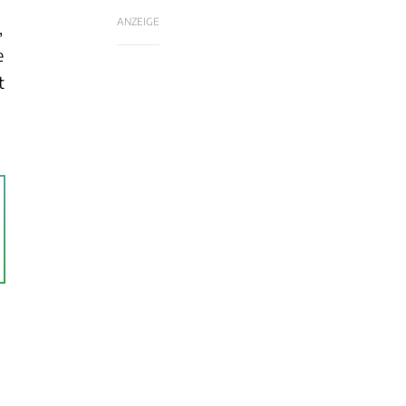
ANZEIGE
,
e
t