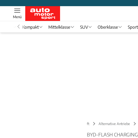
Menü
nwagen
Kompakt
Mittelklasse
SUV
Oberklasse
Spor
Tech & Zukunft
Alternative Antriebe
BYD-FLASH CHARGING