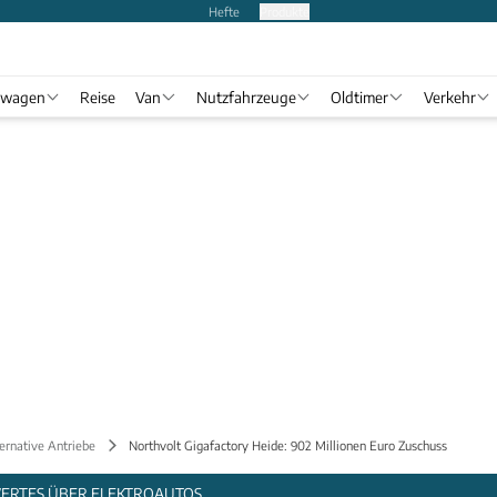
Hefte
Produkte
twagen
Reise
Van
Nutzfahrzeuge
Oldtimer
Verkehr
ernative Antriebe
Northvolt Gigafactory Heide: 902 Millionen Euro Zuschuss
WERTES ÜBER ELEKTROAUTOS