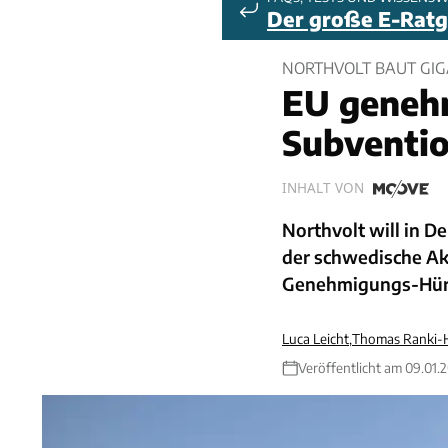
Der große E-Rat
NORTHVOLT BAUT GIG
EU genehm
Subventi
INHALT VON
Northvolt will in D
der schwedische Ak
Genehmigungs-Hür
Luca Leicht
,
Thomas Ranki-H
Veröffentlicht am 09.01.