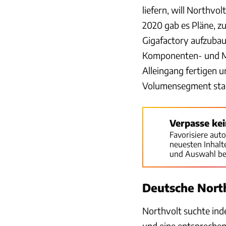
liefern, will Northvo
2020 gab es Pläne, z
Gigafactory aufzubau
Komponenten- und Mo
Alleingang fertigen u
Volumensegment sta
Verpasse ke
Favorisiere aut
neuesten Inhal
und Auswahl be
Deutsche Nort
Northvolt suchte ind
und eine entsprechen