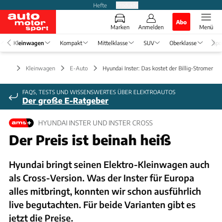
Hefte
Produkte
Abo
Marken
Anmelden
Menü
Kleinwagen
Kompakt
Mittelklasse
SUV
Oberklasse
Spo
Kleinwagen
E-Auto
Hyundai Inster: Das kostet der Billig-Stromer
FAQS, TESTS UND WISSENSWERTES ÜBER ELEKTROAUTOS
Der große E-Ratgeber
HYUNDAI INSTER UND INSTER CROSS
Der Preis ist beinah heiß
Hyundai bringt seinen Elektro-Kleinwagen auch
als Cross-Version. Was der Inster für Europa
alles mitbringt, konnten wir schon ausführlich
live begutachten. Für beide Varianten gibt es
jetzt die Preise.