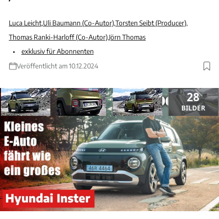
Luca Leicht
,
Uli Baumann (Co-Autor)
,
Torsten Seibt (Producer)
,
Thomas Ranki-Harloff (Co-Autor)
,
Jörn Thomas
exklusiv für Abonnenten
Veröffentlicht am 10.12.2024
28
BILDER
ANZEIGE