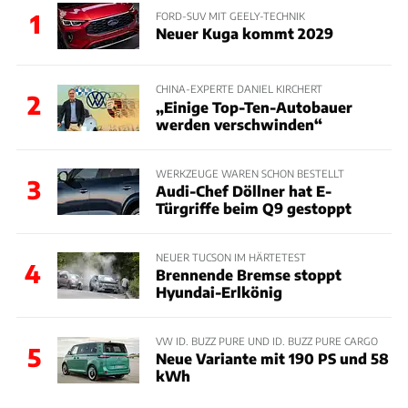
1
FORD-SUV MIT GEELY-TECHNIK
Neuer Kuga kommt 2029
CHINA-EXPERTE DANIEL KIRCHERT
2
„Einige Top-Ten-Autobauer
werden verschwinden“
WERKZEUGE WAREN SCHON BESTELLT
3
Audi-Chef Döllner hat E-
Türgriffe beim Q9 gestoppt
NEUER TUCSON IM HÄRTETEST
4
Brennende Bremse stoppt
Hyundai-Erlkönig
VW ID. BUZZ PURE UND ID. BUZZ PURE CARGO
5
Neue Variante mit 190 PS und 58
kWh