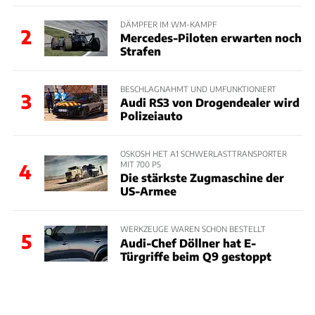
DÄMPFER IM WM-KAMPF
2
Mercedes-Piloten erwarten noch
Strafen
BESCHLAGNAHMT UND UMFUNKTIONIERT
3
Audi RS3 von Drogendealer wird
Polizeiauto
OSKOSH HET A1 SCHWERLASTTRANSPORTER
MIT 700 PS
4
Die stärkste Zugmaschine der
US-Armee
WERKZEUGE WAREN SCHON BESTELLT
5
Audi-Chef Döllner hat E-
Türgriffe beim Q9 gestoppt