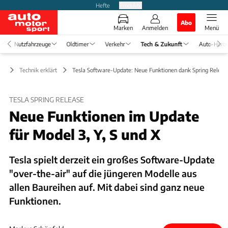
Hefte
Produkte
Abo
Marken
Anmelden
Menü
Nutzfahrzeuge
Oldtimer
Verkehr
Tech & Zukunft
Auto-Horo
ft
Technik erklärt
Tesla Software-Update: Neue Funktionen dank Spring Releas
TESLA SPRING RELEASE
Neue Funktionen im Update
für Model 3, Y, S und X
Tesla spielt derzeit ein großes Software-Update
"over-the-air" auf die jüngeren Modelle aus
allen Baureihen auf. Mit dabei sind ganz neue
Funktionen.