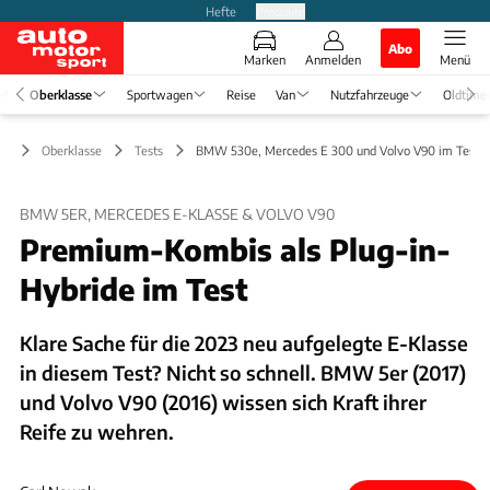
Hefte
Produkte
Abo
Marken
Anmelden
Menü
Oberklasse
Sportwagen
Reise
Van
Nutzfahrzeuge
Oldtime
Oberklasse
Tests
BMW 530e, Mercedes E 300 und Volvo V90 im Test
BMW 5ER, MERCEDES E-KLASSE & VOLVO V90
Premium-Kombis als Plug-in-
Hybride im Test
Klare Sache für die 2023 neu aufgelegte E-Klasse
in diesem Test? Nicht so schnell. BMW 5er (2017)
und Volvo V90 (2016) wissen sich Kraft ihrer
Reife zu wehren.