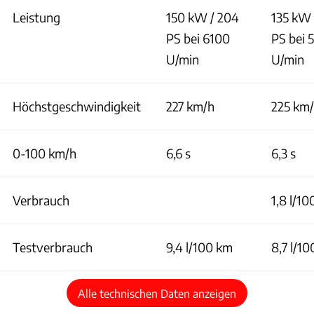
Leistung
150 kW / 204
135 kW 
PS bei 6100
PS bei 
U/min
U/min
Höchstgeschwindigkeit
227 km/h
225 km
0-100 km/h
6,6 s
6,3 s
Verbrauch
1,8 l/1
Testverbrauch
9,4 l/100 km
8,7 l/1
Alle technischen Daten anzeigen