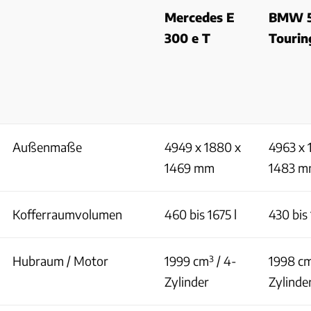
Mercedes E
BMW 5
300 e T
Tourin
Außenmaße
4949 x 1880 x
4963 x 
1469 mm
1483 
Kofferraumvolumen
460 bis 1675 l
430 bis 
Hubraum / Motor
1999 cm³ / 4-
1998 cm
Zylinder
Zylinde