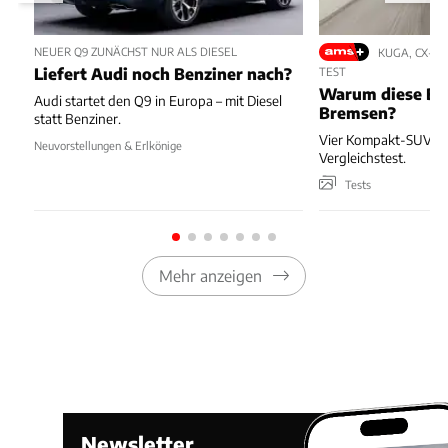
NEUER Q9 ZUNÄCHST NUR ALS DIESEL
KUGA, CX-5,
Liefert Audi noch Benziner nach?
TEST
Warum diese Bl
Audi startet den Q9 in Europa – mit Diesel
Bremsen?
statt Benziner.
Vier Kompakt-SUV kä
Neuvorstellungen & Erlkönige
Vergleichstest.
Tests
Mehr anzeigen
Newsletter