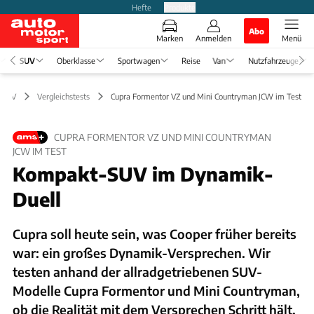
Hefte
Produkte
Abo
Marken
Anmelden
Menü
SUV
Oberklasse
Sportwagen
Reise
Van
Nutzfahrzeuge
SUV
Vergleichstests
Cupra Formentor VZ und Mini Countryman JCW im Test
CUPRA FORMENTOR VZ UND MINI COUNTRYMAN
JCW IM TEST
Kompakt-SUV im Dynamik-
Duell
Cupra soll heute sein, was Cooper früher bereits
war: ein großes Dynamik-Versprechen. Wir
testen anhand der allradgetriebenen SUV-
Modelle Cupra Formentor und Mini Countryman,
ob die Realität mit dem Versprechen Schritt hält.