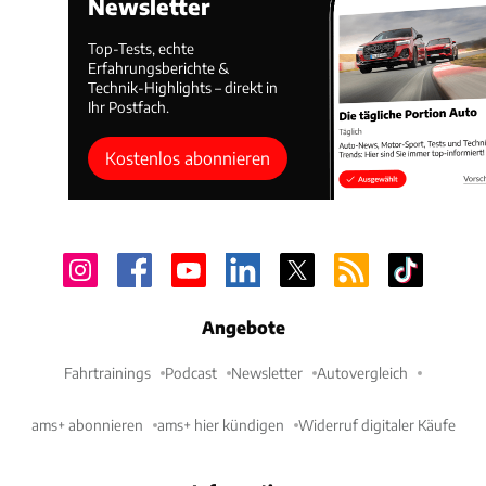
Newsletter
Top-Tests, echte
Erfahrungsberichte &
Technik-Highlights – direkt in
Ihr Postfach.
Kostenlos abonnieren
Angebote
Fahrtrainings
Podcast
Newsletter
Autovergleich
ams+ abonnieren
ams+ hier kündigen
Widerruf digitaler Käufe