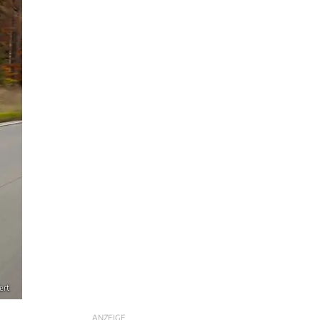
ert
ANZEIGE