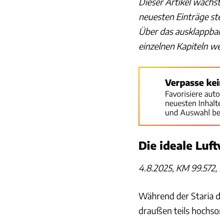
Dieser Artikel wächs
neuesten Einträge st
Über das ausklappbar
einzelnen Kapiteln w
Verpasse ke
Favorisiere aut
neuesten Inhal
und Auswahl be
Die ideale Luf
4.8.2025, KM 99.572,
Während der Staria d
draußen teils hochs