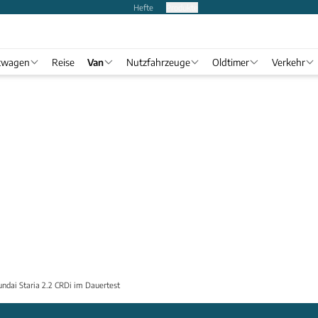
Hefte
Produkte
twagen
Reise
Van
Nutzfahrzeuge
Oldtimer
Verkehr
ndai Staria 2.2 CRDi im Dauertest