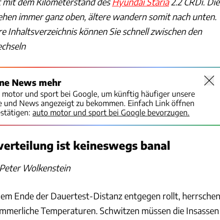
t mit dem Kilometerstand des
Hyundai Staria
2.2 CRDi. Die
ehen immer ganz oben, ältere wandern somit nach unten.
e Inhaltsverzeichnis können Sie schnell zwischen den
echseln
ine News mehr
o motor und sport bei Google, um künftig häufiger unsere
te und News angezeigt zu bekommen. Einfach Link öffnen
stätigen:
auto motor und sport bei Google bevorzugen.
tverteilung ist keineswegs banal
 Peter Wolkenstein
em Ende der Dauertest-Distanz entgegen rollt, herrsche
ommerliche Temperaturen. Schwitzen müssen die Insassen