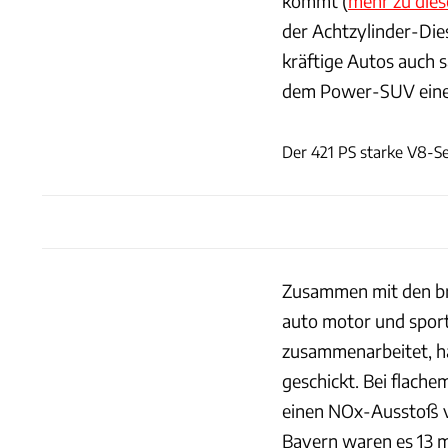
kommt (
mehr zu dies
der Achtzylinder-Die
kräftige Autos auch s
dem Power-SUV einen 
Der 421 PS starke V8-S
Zusammen mit den bri
auto motor und sport
zusammenarbeitet, h
geschickt. Bei flache
einen NOx-Ausstoß v
Bayern waren es 13 