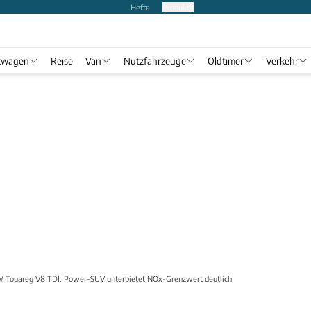
Hefte
Produkte
twagen
Reise
Van
Nutzfahrzeuge
Oldtimer
Verkehr
 Touareg V8 TDI: Power-SUV unterbietet NOx-Grenzwert deutlich