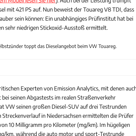
em Modell lesen Sie hier
). Auch bei der Leistung trumpft
sel mit 421 PS auf. Nun beweist der Touareg V8 TDI, dass
auber sein können: Ein unabhängiges Prüfinstitut hat bei
sehr niedrigen Stickoxid-Ausstoß ermittelt.
Ingo Barenschee
elbstzünder toppt das Dieselangebot beim VW Touareg.
tischen Experten von Emission Analytics, mit denen auc
 bei seinen Abgastests im realen Straßenverkehr
at VW seinen großen Diesel-SUV auf drei Testrunden
m Streckenverlauf in Niedersachsen ermittelten die Prüfer
on 10 Milligramm pro Kilometer (mg/km). Im hügeligen
mg/km, während die auto motor und sport-Testrunde