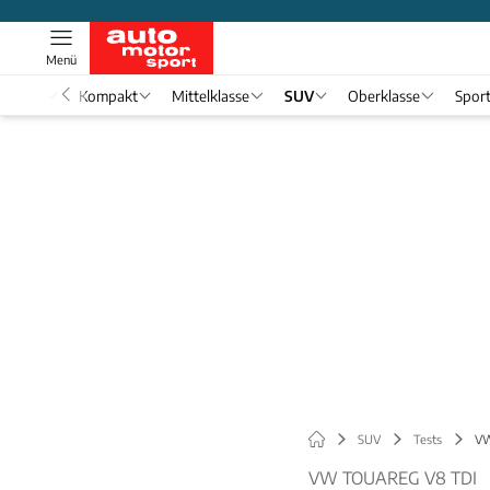
Menü
nwagen
Kompakt
Mittelklasse
SUV
Oberklasse
Spor
SUV
Tests
VW
VW TOUAREG V8 TDI