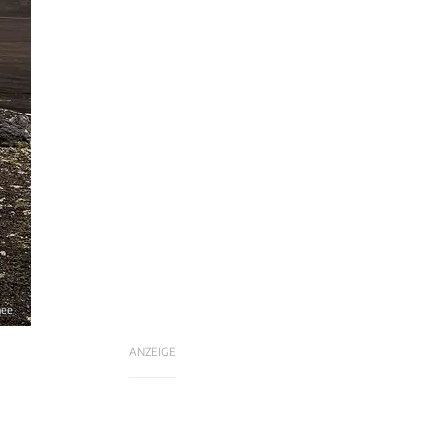
hee
ANZEIGE