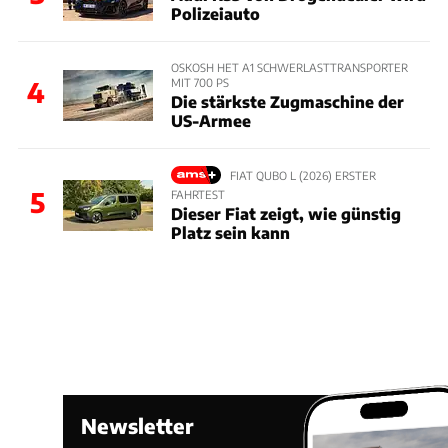
Polizeiauto
OSKOSH HET A1 SCHWERLASTTRANSPORTER
MIT 700 PS
4
Die stärkste Zugmaschine der
US-Armee
FIAT QUBO L (2026) ERSTER
5
FAHRTEST
Dieser Fiat zeigt, wie günstig
Platz sein kann
Newsletter