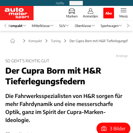
Hefte
Produkte
Abo
Marken
Anmelden
Menü
Kompakt
Mittelklasse
SUV
Oberklasse
Sportwagen
Rei
Kompakt
Tuning
Der Cupra Born mit H&R Tieferlegungsfede
Anzeige
SO GEHT’S RICHTIG GUT
Der Cupra Born mit H&R
Tieferlegungsfedern
Die Fahrwerksspezialisten von H&R sorgen für
mehr Fahrdynamik und eine messerscharfe
Optik, ganz im Spirit der Cupra-Marken-
Ideologie.
3 Bilder