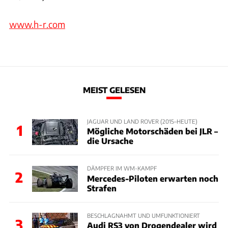
www.h-r.com
MEIST GELESEN
JAGUAR UND LAND ROVER (2015–HEUTE)
1
Mögliche Motorschäden bei JLR –
die Ursache
DÄMPFER IM WM-KAMPF
2
Mercedes-Piloten erwarten noch
Strafen
BESCHLAGNAHMT UND UMFUNKTIONIERT
3
Audi RS3 von Drogendealer wird