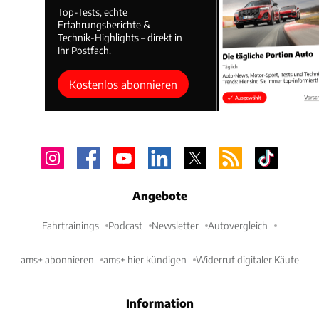
Top-Tests, echte
Erfahrungsberichte &
Technik-Highlights – direkt in
Ihr Postfach.
Kostenlos abonnieren
Angebote
Fahrtrainings
Podcast
Newsletter
Autovergleich
ams+ abonnieren
ams+ hier kündigen
Widerruf digitaler Käufe
Information