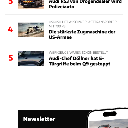
3
Audi RS3 von Drogendealer wird
Polizeiauto
OSKOSH HET A1 SCHWERLASTTRANSPORTER
MIT 700 PS
4
Die stärkste Zugmaschine der
US-Armee
WERKZEUGE WAREN SCHON BESTELLT
5
Audi-Chef Döllner hat E-
Türgriffe beim Q9 gestoppt
Newsletter