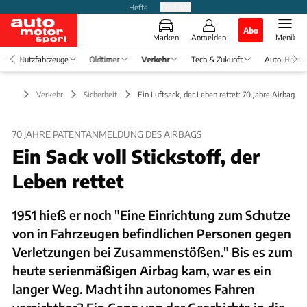
Hefte
Produkte
Abo
Marken
Anmelden
Menü
Nutzfahrzeuge
Oldtimer
Verkehr
Tech & Zukunft
Auto-Horos
Verkehr
Sicherheit
Ein Luftsack, der Leben rettet: 70 Jahre Airbag
70 JAHRE PATENTANMELDUNG DES AIRBAGS
Ein Sack voll Stickstoff, der
Leben rettet
1951 hieß er noch "Eine Einrichtung zum Schutze
von in Fahrzeugen befindlichen Personen gegen
Verletzungen bei Zusammenstößen." Bis es zum
heute serienmäßigen Airbag kam, war es ein
langer Weg. Macht ihn autonomes Fahren