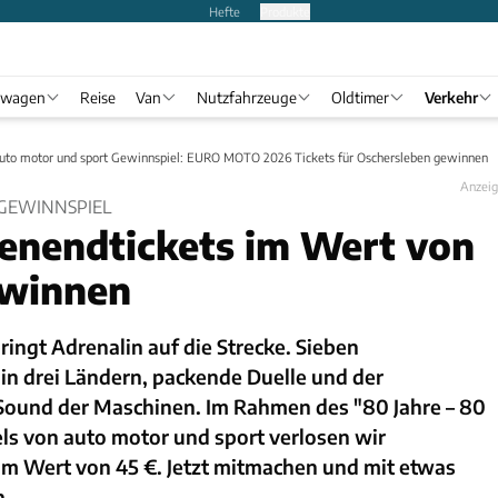
Hefte
Produkte
twagen
Reise
Van
Nutzfahrzeuge
Oldtimer
Verkehr
auto motor und sport Gewinnspiel: EURO MOTO 2026 Tickets für Oschersleben gewinnen
Anzei
- GEWINNSPIEL
enendtickets im Wert von
ewinnen
ngt Adrenalin auf die Strecke. Sieben
 drei Ländern, packende Duelle und der
ound der Maschinen. Im Rahmen des "80 Jahre – 80
ls von auto motor und sport verlosen wir
m Wert von 45 €. Jetzt mitmachen und mit etwas
n.