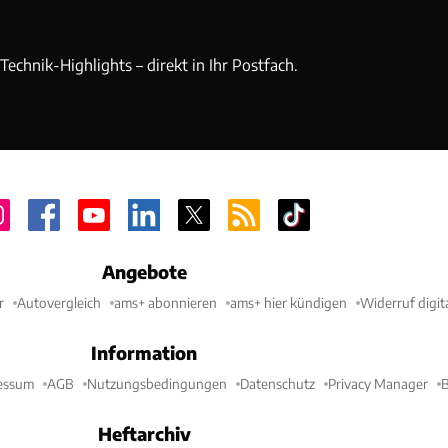
echnik-Highlights – direkt in Ihr Postfach.
Angebote
r
Autovergleich
ams+ abonnieren
ams+ hier kündigen
Widerruf digit
Information
essum
AGB
Nutzungsbedingungen
Datenschutz
Privacy Manager
B
Heftarchiv