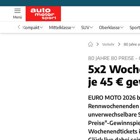
Menü
nwagen
Kompakt
Mittelklasse
SUV
Oberklasse
Spor
Verkehr
80 Jahre 
80 JAHRE 80 PREISE 
5x2 Woch
je 45 € g
EURO MOTO 2026 bri
Rennwochenenden in
unverwechselbare S
Preise"-Gewinnspie
Wochenendtickets i
Glück live dabei sei