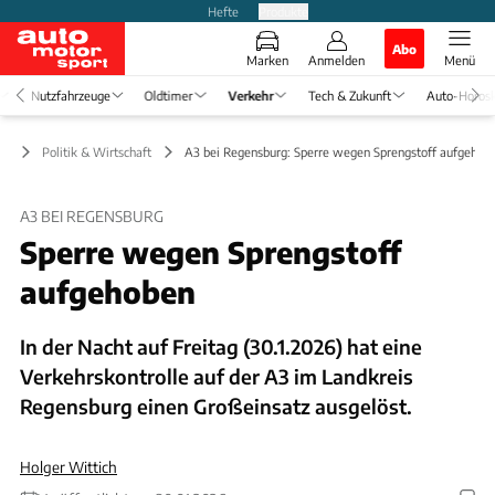
Hefte
Produkte
Abo
Marken
Anmelden
Menü
Nutzfahrzeuge
Oldtimer
Verkehr
Tech & Zukunft
Auto-Horos
hr
Politik & Wirtschaft
A3 bei Regensburg: Sperre wegen Sprengstoff aufgehob
A3 BEI REGENSBURG
Sperre wegen Sprengstoff
aufgehoben
In der Nacht auf Freitag (30.1.2026) hat eine
Verkehrskontrolle auf der A3 im Landkreis
Regensburg einen Großeinsatz ausgelöst.
Holger Wittich