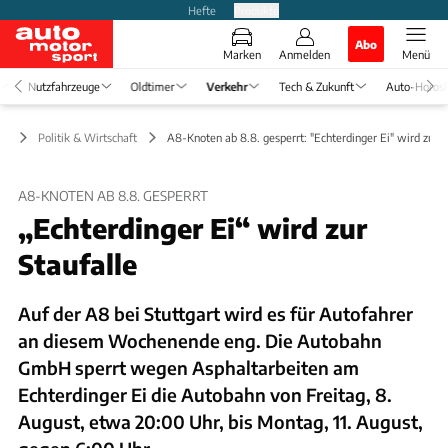
Hefte
Produkte
Abo
Marken
Anmelden
Menü
Nutzfahrzeuge
Oldtimer
Verkehr
Tech & Zukunft
Auto-Horos
hr
Politik & Wirtschaft
A8-Knoten ab 8.8. gesperrt: "Echterdinger Ei" wird zur S
A8-KNOTEN AB 8.8. GESPERRT
„Echterdinger Ei“ wird zur
Staufalle
Auf der A8 bei Stuttgart wird es für Autofahrer
an diesem Wochenende eng. Die Autobahn
GmbH sperrt wegen Asphaltarbeiten am
Echterdinger Ei die Autobahn von Freitag, 8.
August, etwa 20:00 Uhr, bis Montag, 11. August,