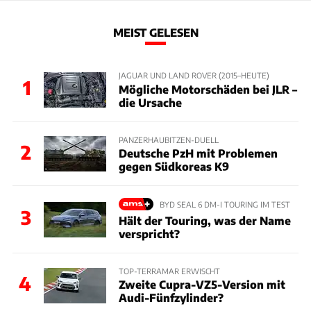
MEIST GELESEN
JAGUAR UND LAND ROVER (2015–HEUTE)
1
Mögliche Motorschäden bei JLR –
die Ursache
PANZERHAUBITZEN-DUELL
2
Deutsche PzH mit Problemen
gegen Südkoreas K9
BYD SEAL 6 DM-I TOURING IM TEST
3
Hält der Touring, was der Name
verspricht?
TOP-TERRAMAR ERWISCHT
4
Zweite Cupra-VZ5-Version mit
Audi-Fünfzylinder?