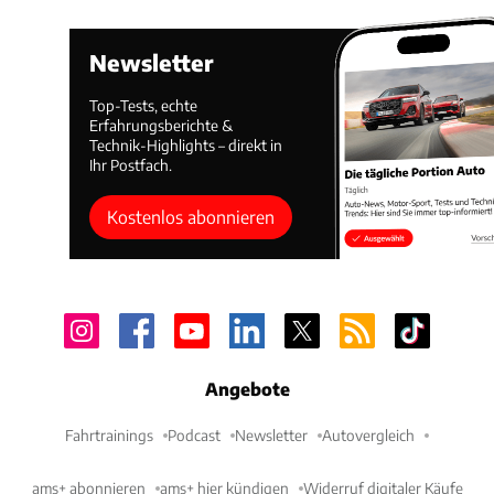
Newsletter
Top-Tests, echte
Erfahrungsberichte &
Technik-Highlights – direkt in
Ihr Postfach.
Kostenlos abonnieren
Angebote
Fahrtrainings
Podcast
Newsletter
Autovergleich
ams+ abonnieren
ams+ hier kündigen
Widerruf digitaler Käufe