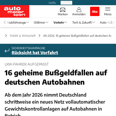
Hefte
Produkte
Abo
Marken
Anmelden
Menü
Nutzfahrzeuge
Oldtimer
Verkehr
Tech & Zukunft
Auto-Horos
hr
Politik & Wirtschaft
Ab 2026: 16 geheime Bußgeldfallen auf deutschen Auto
SICHERHEITSKAMPAGNE
Rücksicht hat Vorfahrt
LKW-FAHRER AUFGEPASST
16 geheime Bußgeldfallen auf
deutschen Autobahnen
Ab dem Jahr 2026 nimmt Deutschland
schrittweise ein neues Netz vollautomatischer
Gewichtskontrollanlagen auf Autobahnen in
Betrieb.