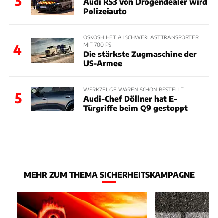
3
Audi RS3 von Drogendealer wird
Polizeiauto
OSKOSH HET A1 SCHWERLASTTRANSPORTER
MIT 700 PS
4
Die stärkste Zugmaschine der
US-Armee
WERKZEUGE WAREN SCHON BESTELLT
5
Audi-Chef Döllner hat E-
Türgriffe beim Q9 gestoppt
MEHR ZUM THEMA SICHERHEITSKAMPAGNE