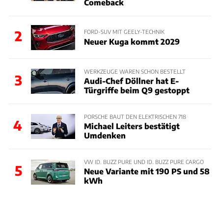
Comeback
2
FORD-SUV MIT GEELY-TECHNIK
Neuer Kuga kommt 2029
WERKZEUGE WAREN SCHON BESTELLT
3
Audi-Chef Döllner hat E-
Türgriffe beim Q9 gestoppt
PORSCHE BAUT DEN ELEKTRISCHEN 718
4
Michael Leiters bestätigt
Umdenken
VW ID. BUZZ PURE UND ID. BUZZ PURE CARGO
5
Neue Variante mit 190 PS und 58
kWh