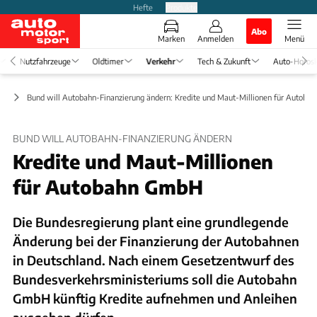
Hefte
Produkte
Abo
Marken
Anmelden
Menü
Nutzfahrzeuge
Oldtimer
Verkehr
Tech & Zukunft
Auto-Horos
ft
Bund will Autobahn-Finanzierung ändern: Kredite und Maut-Millionen für Autob
BUND WILL AUTOBAHN-FINANZIERUNG ÄNDERN
Kredite und Maut-Millionen
für Autobahn GmbH
Die Bundesregierung plant eine grundlegende
Änderung bei der Finanzierung der Autobahnen
in Deutschland. Nach einem Gesetzentwurf des
Bundesverkehrsministeriums soll die Autobahn
GmbH künftig Kredite aufnehmen und Anleihen