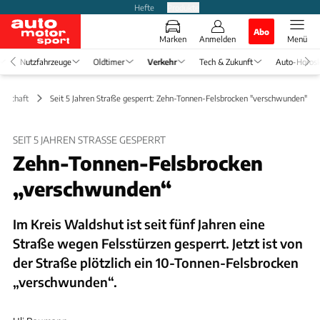
Hefte
Produkte
Abo
Marken
Anmelden
Menü
Nutzfahrzeuge
Oldtimer
Verkehr
Tech & Zukunft
Auto-Horos
irtschaft
Seit 5 Jahren Straße gesperrt: Zehn-Tonnen-Felsbrocken "verschwunden"
SEIT 5 JAHREN STRASSE GESPERRT
Zehn-Tonnen-Felsbrocken
„verschwunden“
Im Kreis Waldshut ist seit fünf Jahren eine
Straße wegen Felsstürzen gesperrt. Jetzt ist von
der Straße plötzlich ein 10-Tonnen-Felsbrocken
„verschwunden“.