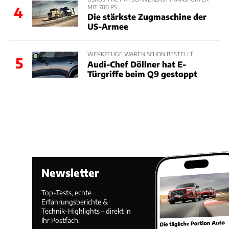
MIT 700 PS
4
Die stärkste Zugmaschine der
US-Armee
WERKZEUGE WAREN SCHON BESTELLT
5
Audi-Chef Döllner hat E-
Türgriffe beim Q9 gestoppt
Newsletter
Top-Tests, echte
Erfahrungsberichte &
Technik-Highlights – direkt in
Ihr Postfach.