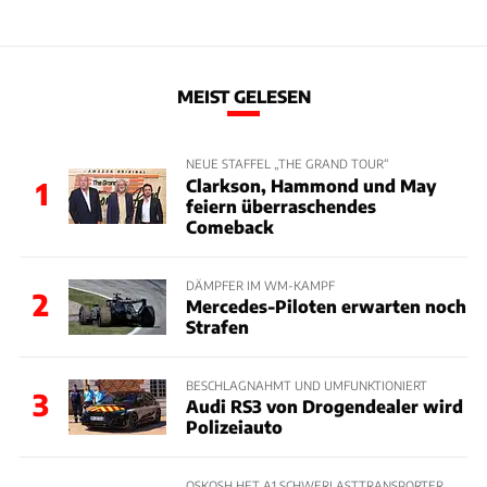
MEIST GELESEN
NEUE STAFFEL „THE GRAND TOUR“
Clarkson, Hammond und May
1
feiern überraschendes
Comeback
DÄMPFER IM WM-KAMPF
2
Mercedes-Piloten erwarten noch
Strafen
BESCHLAGNAHMT UND UMFUNKTIONIERT
3
Audi RS3 von Drogendealer wird
Polizeiauto
OSKOSH HET A1 SCHWERLASTTRANSPORTER