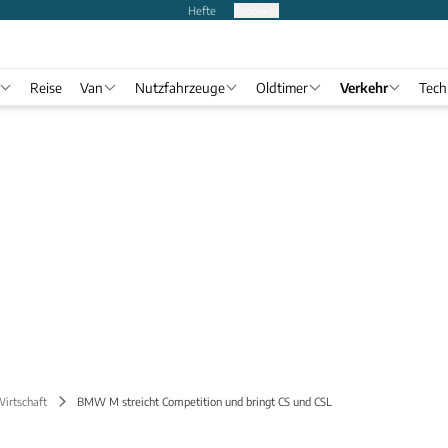
Hefte
Produkte
Reise
Van
Nutzfahrzeuge
Oldtimer
Verkehr
Tech
Wirtschaft
BMW M streicht Competition und bringt CS und CSL