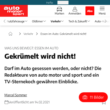
Hefte
Produkte
Abo
Marken
Anmelden
Menü
Nutzfahrzeuge
Oldtimer
Verkehr
Tech & Zukunft
Auto-Horos
Verkehr
Essen im Auto: Gekrümelt wird nicht!
WAS UNS BEWEGT: ESSEN IM AUTO
Gekrümelt wird nicht!
Darf im Auto gesessen werden, oder nicht? Die
Redakteure von auto motor und sport und ein
TV-Sternekoch gewähren Einblicke.
Marcel Sommer
11 Bilder
Veröffentlicht am 14.02.2021
Foto: Getty Images