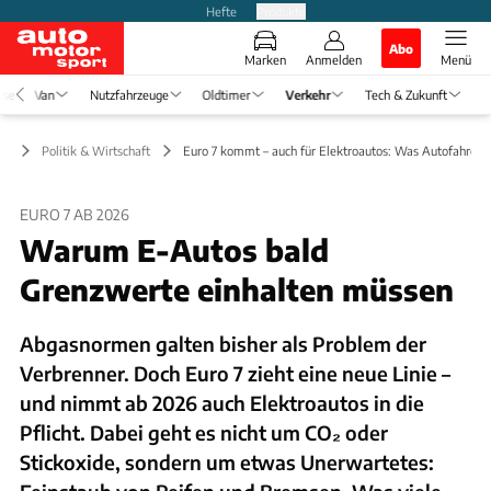
Hefte
Produkte
Abo
Marken
Anmelden
Menü
ise
Van
Nutzfahrzeuge
Oldtimer
Verkehr
Tech & Zukunft
hr
Politik & Wirtschaft
Euro 7 kommt – auch für Elektroautos: Was Autofahrer 
EURO 7 AB 2026
Warum E-Autos bald
Grenzwerte einhalten müssen
Abgasnormen galten bisher als Problem der
Verbrenner. Doch Euro 7 zieht eine neue Linie –
und nimmt ab 2026 auch Elektroautos in die
Pflicht. Dabei geht es nicht um CO₂ oder
Stickoxide, sondern um etwas Unerwartetes: