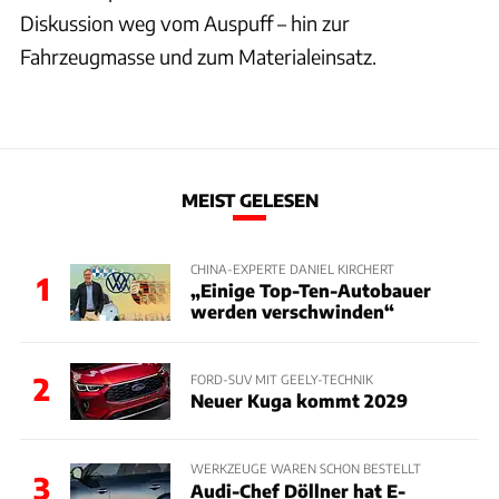
Diskussion weg vom Auspuff – hin zur
Fahrzeugmasse und zum Materialeinsatz.
MEIST GELESEN
CHINA-EXPERTE DANIEL KIRCHERT
1
„Einige Top-Ten-Autobauer
werden verschwinden“
2
FORD-SUV MIT GEELY-TECHNIK
Neuer Kuga kommt 2029
WERKZEUGE WAREN SCHON BESTELLT
3
Audi-Chef Döllner hat E-