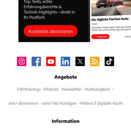
Top-Tests, echte
Erfahrungsberichte &
Technik-Highlights – direkt in
Ihr Postfach.
Kostenlos abonnieren
Angebote
Fahrtrainings
Podcast
Newsletter
Autovergleich
ams+ abonnieren
ams+ hier kündigen
Widerruf digitaler Käufe
Information