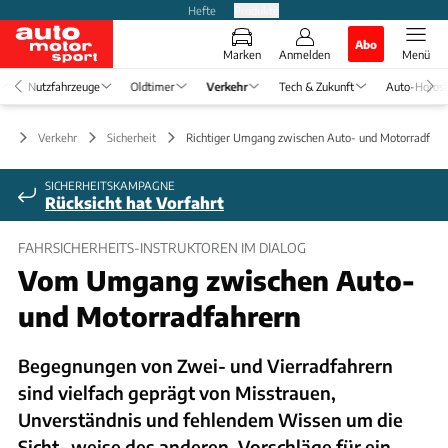
Hefte
Produkte
Abo
Marken
Anmelden
Menü
Nutzfahrzeuge
Oldtimer
Verkehr
Tech & Zukunft
Auto-Horos
Verkehr
Sicherheit
Richtiger Umgang zwischen Auto- und Motorradfahr
SICHERHEITSKAMPAGNE
Rücksicht hat Vorfahrt
FAHRSICHERHEITS-INSTRUKTOREN IM DIALOG
Vom Umgang zwischen Auto-
und Motorradfahrern
Begegnungen von Zwei- und Vierradfahrern
sind vielfach geprägt von Misstrauen,
Unverständnis und fehlendem Wissen um die
Sicht- weise des anderen. Vorschläge für ein