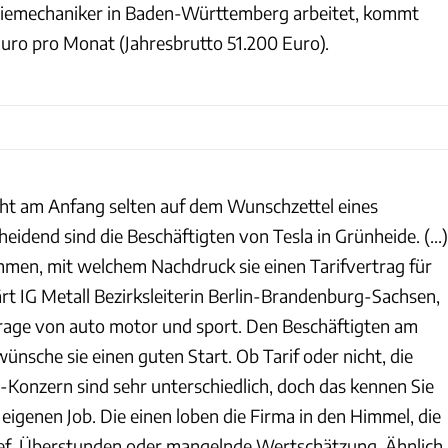
triemechaniker in Baden-Württemberg arbeitet, kommt
uro pro Monat (Jahresbrutto 51.200 Euro).
eht am Anfang selten auf dem Wunschzettel eines
dend sind die Beschäftigten von Tesla in Grünheide. (...)
men, mit welchem Nachdruck sie einen Tarifvertrag für
lärt IG Metall Bezirksleiterin Berlin-Brandenburg-Sachsen,
nfrage von auto motor und sport. Den Beschäftigten am
nsche sie einen guten Start. Ob Tarif oder nicht, die
onzern sind sehr unterschiedlich, doch das kennen Sie
igenen Job. Die einen loben die Firma in den Himmel, die
ef, Überstunden oder mangelnde Wertschätzung. Ähnlich