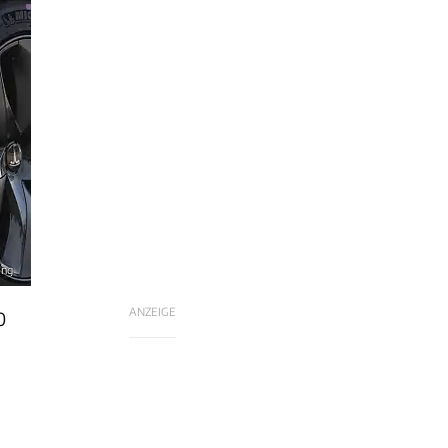
ang
ANZEIGE
0