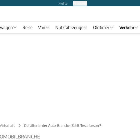
Hefte
Produkte
twagen
Reise
Van
Nutzfahrzeuge
Oldtimer
Verkehr
Wirtschaft
Gehälter in der Auto-Branche: Zahlt Tesla besser?
TOMOBILBRANCHE