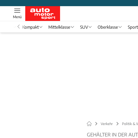
Menü
nwagen
Kompakt
Mittelklasse
SUV
Oberklasse
Spor
Verkehr
Politik & 
GEHÄLTER IN DER AU