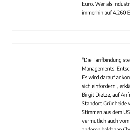
Euro. Wer als Indus
immerhin auf 4.260 E
"Die Tarifbindung st
Managements. Entschei
Es wird darauf ankom
sich einfordern", erk
Birgit Dietze, auf A
Standort Grünheide wü
Stimmen aus dem US-K
vermutlich auch vom e
anderen beklagen Ch