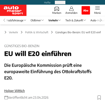
Hefte
Produkte
Abo
Marken
Anmelden
Menü
Nutzfahrzeuge
Oldtimer
Verkehr
Tech & Zukunft
Auto-Horos
Verkehr
Politik & Wirtschaft
Günstiges Bio-Benzin: EU will E20 einführ
GÜNSTIGES BIO-BENZIN
EU will E20 einführen
Die Europäische Kommission prüft eine
europaweite Einführung des Ottokraftstoffs
E20.
Holger Wittich
Veröffentlicht am 23.04.2026
Foto: acilo via Getty Images; Retusche: Wittich