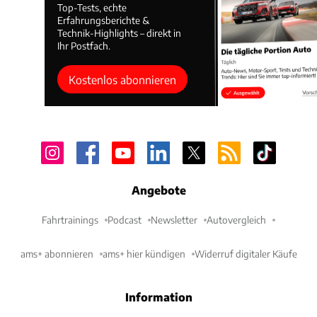
Top-Tests, echte
Erfahrungsberichte &
Technik-Highlights – direkt in
Ihr Postfach.
Kostenlos abonnieren
Angebote
Fahrtrainings
Podcast
Newsletter
Autovergleich
ams+ abonnieren
ams+ hier kündigen
Widerruf digitaler Käufe
Information