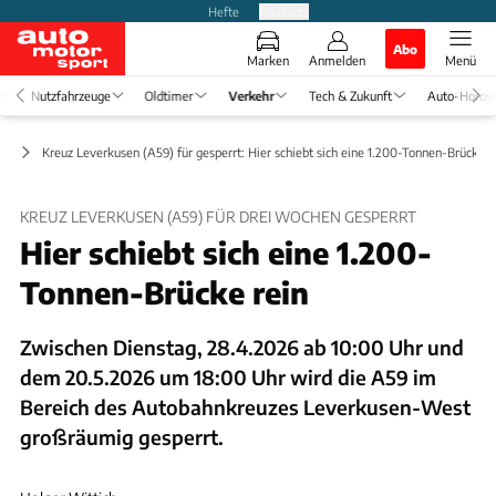
Hefte
Produkte
Abo
Marken
Anmelden
Menü
Nutzfahrzeuge
Oldtimer
Verkehr
Tech & Zukunft
Auto-Horos
ft
Kreuz Leverkusen (A59) für gesperrt: Hier schiebt sich eine 1.200-Tonnen-Brücke r
KREUZ LEVERKUSEN (A59) FÜR DREI WOCHEN GESPERRT
Hier schiebt sich eine 1.200-
Tonnen-Brücke rein
Zwischen Dienstag, 28.4.2026 ab 10:00 Uhr und
dem 20.5.2026 um 18:00 Uhr wird die A59 im
Bereich des Autobahnkreuzes Leverkusen-West
großräumig gesperrt.