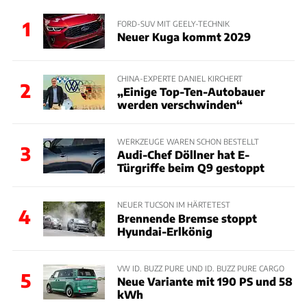
1
FORD-SUV MIT GEELY-TECHNIK
Neuer Kuga kommt 2029
CHINA-EXPERTE DANIEL KIRCHERT
2
„Einige Top-Ten-Autobauer
werden verschwinden“
WERKZEUGE WAREN SCHON BESTELLT
3
Audi-Chef Döllner hat E-
Türgriffe beim Q9 gestoppt
NEUER TUCSON IM HÄRTETEST
4
Brennende Bremse stoppt
Hyundai-Erlkönig
VW ID. BUZZ PURE UND ID. BUZZ PURE CARGO
5
Neue Variante mit 190 PS und 58
kWh