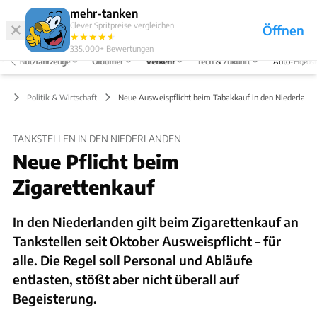
Hefte
Produkte
mehr-tanken
Clever Spritpreise vergleichen
Öffnen
Abo
★
★
★
★
★
★
Marken
Anmelden
Menü
335.000+
Bewertungen
Nutzfahrzeuge
Oldtimer
Verkehr
Tech & Zukunft
Auto-Horos
hr
Politik & Wirtschaft
Neue Ausweispflicht beim Tabakkauf in den Niederland
TANKSTELLEN IN DEN NIEDERLANDEN
Neue Pflicht beim
Zigarettenkauf
In den Niederlanden gilt beim Zigarettenkauf an
Tankstellen seit Oktober Ausweispflicht – für
alle. Die Regel soll Personal und Abläufe
entlasten, stößt aber nicht überall auf
Begeisterung.