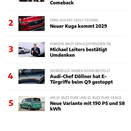
Comeback
2
FORD-SUV MIT GEELY-TECHNIK
Neuer Kuga kommt 2029
PORSCHE BAUT DEN ELEKTRISCHEN 718
3
Michael Leiters bestätigt
Umdenken
WERKZEUGE WAREN SCHON BESTELLT
4
Audi-Chef Döllner hat E-
Türgriffe beim Q9 gestoppt
VW ID. BUZZ PURE UND ID. BUZZ PURE CARGO
5
Neue Variante mit 190 PS und 58
kWh