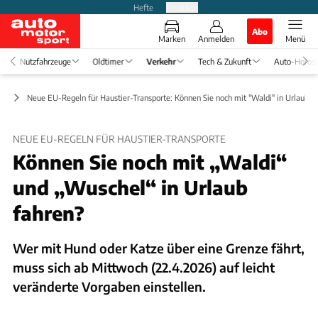
Hefte
Produkte
Abo
Marken
Anmelden
Menü
Nutzfahrzeuge
Oldtimer
Verkehr
Tech & Zukunft
Auto-Horos
ft
Neue EU-Regeln für Haustier-Transporte: Können Sie noch mit "Waldi" in Urlaub f
NEUE EU-REGELN FÜR HAUSTIER-TRANSPORTE
Können Sie noch mit „Waldi“
und „Wuschel“ in Urlaub
fahren?
Wer mit Hund oder Katze über eine Grenze fährt,
muss sich ab Mittwoch (22.4.2026) auf leicht
veränderte Vorgaben einstellen.