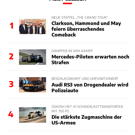
NEUE STAFFEL „THE GRAND TOUR“
Clarkson, Hammond und May
1
feiern überraschendes
Comeback
DÄMPFER IM WM-KAMPF
2
Mercedes-Piloten erwarten noch
Strafen
BESCHLAGNAHMT UND UMFUNKTIONIERT
3
Audi RS3 von Drogendealer wird
Polizeiauto
OSKOSH HET A1 SCHWERLASTTRANSPORTER
MIT 700 PS
4
Die stärkste Zugmaschine der
US-Armee