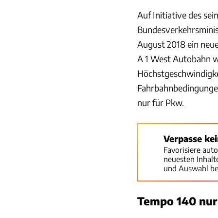
Auf Initiative des se
Bundesverkehrsminis
August 2018 ein neue
A 1 West Autobahn wu
Höchstgeschwindigkei
Fahrbahnbedingungen 
nur für Pkw.
Verpasse ke
Favorisiere aut
neuesten Inhal
und Auswahl be
Tempo 140 nur