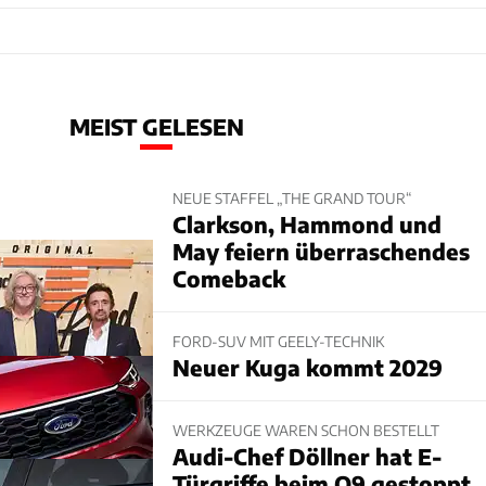
MEIST GELESEN
NEUE STAFFEL „THE GRAND TOUR“
Clarkson, Hammond und
May feiern überraschendes
Comeback
FORD-SUV MIT GEELY-TECHNIK
Neuer Kuga kommt 2029
WERKZEUGE WAREN SCHON BESTELLT
Audi-Chef Döllner hat E-
Türgriffe beim Q9 gestoppt