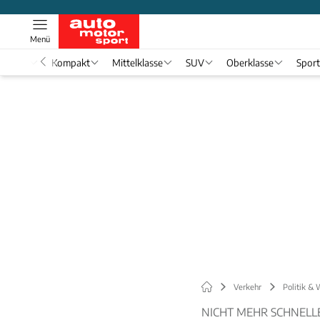
Menü
nwagen
Kompakt
Mittelklasse
SUV
Oberklasse
Spor
Verkehr
Politik & 
NICHT MEHR SCHNELLE