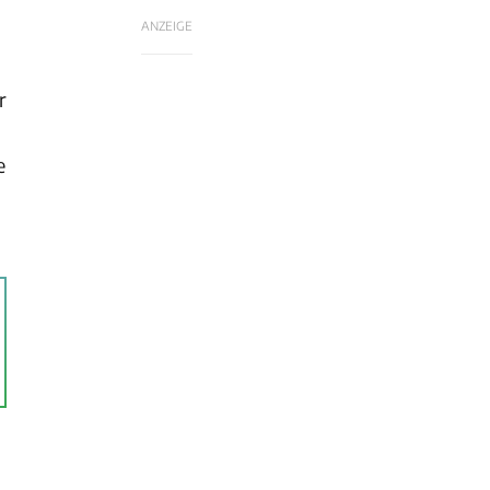
ANZEIGE
r
e