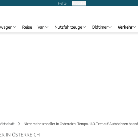
Hefte
Produkte
twagen
Reise
Van
Nutzfahrzeuge
Oldtimer
Verkehr
Wirtschaft
Nicht mehr schneller in Österreich: Tempo-140-Test auf Autobahnen beend
R IN ÖSTERREICH