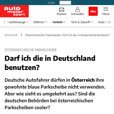
Hefte
Produkte
Abo
Marken
Anmelden
Menü
Nutzfahrzeuge
Oldtimer
Verkehr
Tech & Zukunft
Auto-Horos
k & Wirtschaft
Österreichische Parkscheibe: Darf ich die in Deutschland benutzen?
ÖSTERREICHISCHE PARKSCHEIBE
Darf ich die in Deutschland
benutzen?
Deutsche Autofahrer dürfen in
Österreich
ihre
gewohnte blaue Parkscheibe nicht verwenden.
Aber wie sieht es umgekehrt aus? Sind die
deutschen Behörden bei österreichischen
Parkscheiben cooler?