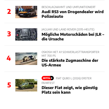
BESCHLAGNAHMT UND UMFUNKTIONIERT
2
Audi RS3 von Drogendealer wird
Polizeiauto
JAGUAR UND LAND ROVER (2015–HEUTE)
3
Mögliche Motorschäden bei JLR –
die Ursache
OSKOSH HET A1 SCHWERLASTTRANSPORTER
MIT 700 PS
4
Die stärkste Zugmaschine der
US-Armee
FIAT QUBO L (2026) ERSTER
5
FAHRTEST
Dieser Fiat zeigt, wie günstig
Platz sein kann