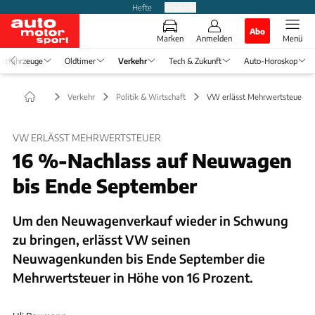
Hefte
Produkte
Abo
Marken
Anmelden
Menü
tzfahrzeuge
Oldtimer
Verkehr
Tech & Zukunft
Auto-Horoskop
Verkehr
Politik & Wirtschaft
VW erlässt Mehrwertsteuer
VW ERLÄSST MEHRWERTSTEUER
16 %-Nachlass auf Neuwagen
bis Ende September
Um den Neuwagenverkauf wieder in Schwung
zu bringen, erlässt VW seinen
Neuwagenkunden bis Ende September die
Mehrwertsteuer in Höhe von 16 Prozent.