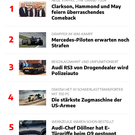
NEUE STAFFEL „THE GRAND TOUR“
Clarkson, Hammond und May
1
feiern überraschendes
Comeback
DÄMPFER IM WM-KAMPF
2
Mercedes-Piloten erwarten noch
Strafen
BESCHLAGNAHMT UND UMFUNKTIONIERT
3
Audi RS3 von Drogendealer wird
Polizeiauto
OSKOSH HET A1 SCHWERLASTTRANSPORTER
MIT 700 PS
4
Die stärkste Zugmaschine der
US-Armee
WERKZEUGE WAREN SCHON BESTELLT
5
Audi-Chef Döllner hat E-
Türgriffe beim Q9 gestoppt