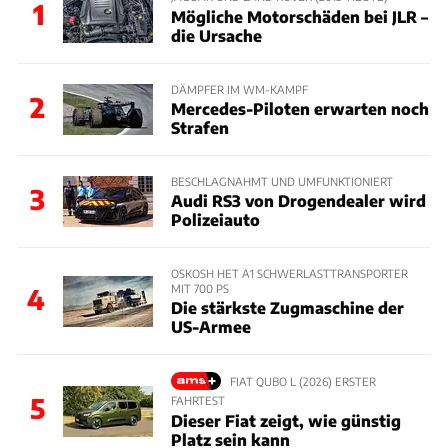
1
Mögliche Motorschäden bei JLR –
die Ursache
DÄMPFER IM WM-KAMPF
2
Mercedes-Piloten erwarten noch
Strafen
BESCHLAGNAHMT UND UMFUNKTIONIERT
3
Audi RS3 von Drogendealer wird
Polizeiauto
OSKOSH HET A1 SCHWERLASTTRANSPORTER
MIT 700 PS
4
Die stärkste Zugmaschine der
US-Armee
FIAT QUBO L (2026) ERSTER
5
FAHRTEST
Dieser Fiat zeigt, wie günstig
Platz sein kann