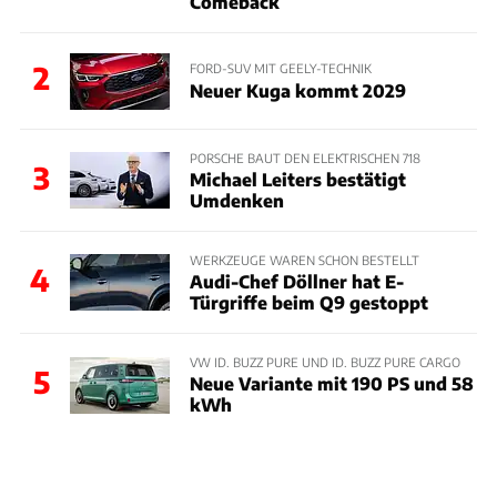
Comeback
2
FORD-SUV MIT GEELY-TECHNIK
Neuer Kuga kommt 2029
PORSCHE BAUT DEN ELEKTRISCHEN 718
3
Michael Leiters bestätigt
Umdenken
WERKZEUGE WAREN SCHON BESTELLT
4
Audi-Chef Döllner hat E-
Türgriffe beim Q9 gestoppt
VW ID. BUZZ PURE UND ID. BUZZ PURE CARGO
5
Neue Variante mit 190 PS und 58
kWh