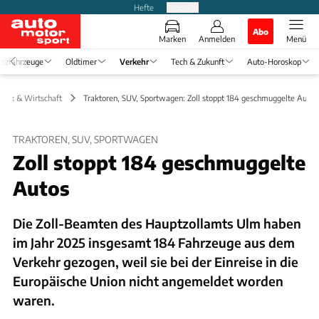
Hefte
Produkte
Abo
Marken
Anmelden
Menü
tzfahrzeuge
Oldtimer
Verkehr
Tech & Zukunft
Auto-Horoskop
litik & Wirtschaft
Traktoren, SUV, Sportwagen: Zoll stoppt 184 geschmuggelte Autos
TRAKTOREN, SUV, SPORTWAGEN
Zoll stoppt 184 geschmuggelte
Autos
Die Zoll-Beamten des Hauptzollamts Ulm haben
im Jahr 2025 insgesamt 184 Fahrzeuge aus dem
Verkehr gezogen, weil sie bei der Einreise in die
Europäische Union nicht angemeldet worden
waren.