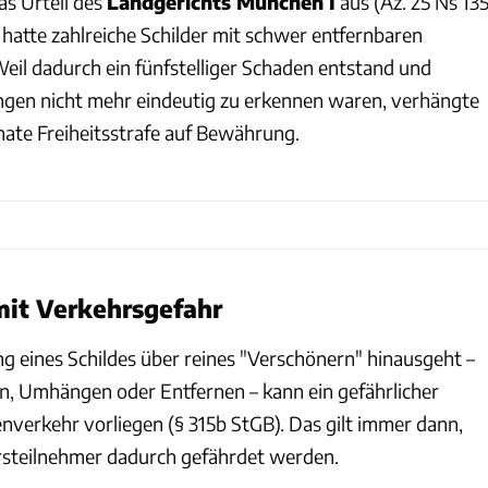
as Urteil des
Landgerichts München I
aus (Az. 25 Ns 13
 hatte zahlreiche Schilder mit schwer entfernbaren
Weil dadurch ein fünfstelliger Schaden entstand und
ngen nicht mehr eindeutig zu erkennen waren, verhängte
ate Freiheitsstrafe auf Bewährung.
mit Verkehrsgefahr
 eines Schildes über reines "Verschönern" hinausgeht –
, Umhängen oder Entfernen – kann ein gefährlicher
enverkehr vorliegen (§ 315b StGB). Das gilt immer dann,
steilnehmer dadurch gefährdet werden.