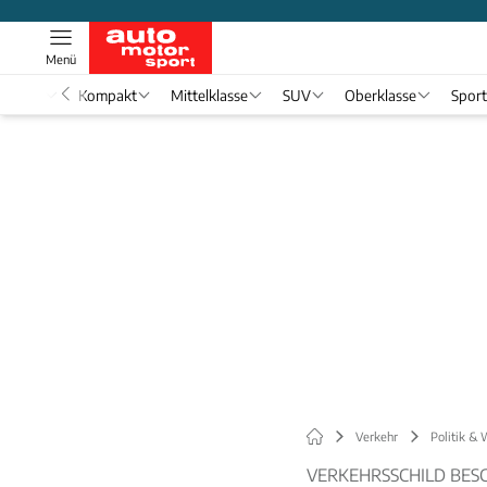
Menü
nwagen
Kompakt
Mittelklasse
SUV
Oberklasse
Spor
Verkehr
Politik & 
VERKEHRSSCHILD BES