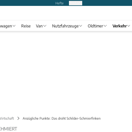
Hefte
Produkte
twagen
Reise
Van
Nutzfahrzeuge
Oldtimer
Verkehr
Wirtschaft
Anzügliche Punkte: Das droht Schilder–Schmierfinken
CHMIERT