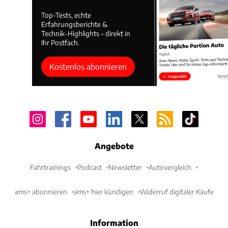
Top-Tests, echte
Erfahrungsberichte &
Technik-Highlights – direkt in
Ihr Postfach.
Kostenlos abonnieren
Angebote
Fahrtrainings
Podcast
Newsletter
Autovergleich
ams+ abonnieren
ams+ hier kündigen
Widerruf digitaler Käufe
Information