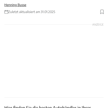
Henning Busse
Zuletzt aktualisiert am 31.01.2025
Foto: Witthaya Prasongsin via Getty Images
ANZEIGE
Hier finden Sie die besten Autohändler in Ihrer