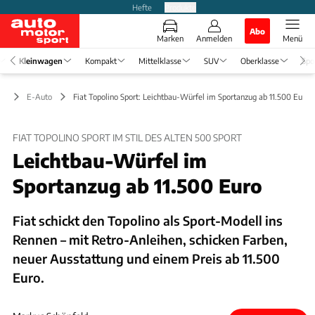
Hefte
Produkte
Abo
Marken
Anmelden
Menü
Kleinwagen
Kompakt
Mittelklasse
SUV
Oberklasse
Spo
en
E-Auto
Fiat Topolino Sport: Leichtbau-Würfel im Sportanzug ab 11.500 Euro
FIAT TOPOLINO SPORT IM STIL DES ALTEN 500 SPORT
Leichtbau-Würfel im
Sportanzug ab 11.500 Euro
Fiat schickt den Topolino als Sport-Modell ins
Rennen – mit Retro-Anleihen, schicken Farben,
neuer Ausstattung und einem Preis ab 11.500
Euro.