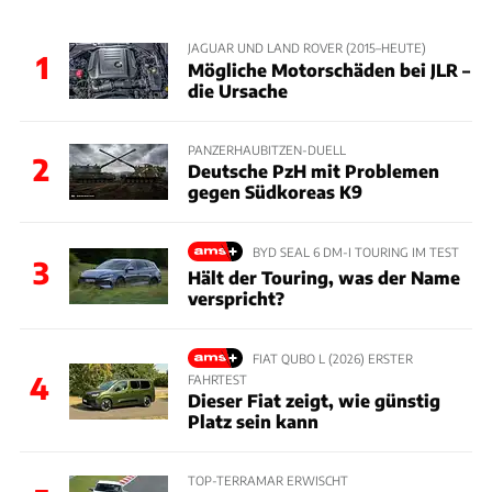
JAGUAR UND LAND ROVER (2015–HEUTE)
1
Mögliche Motorschäden bei JLR –
die Ursache
PANZERHAUBITZEN-DUELL
2
Deutsche PzH mit Problemen
gegen Südkoreas K9
BYD SEAL 6 DM-I TOURING IM TEST
3
Hält der Touring, was der Name
verspricht?
FIAT QUBO L (2026) ERSTER
4
FAHRTEST
Dieser Fiat zeigt, wie günstig
Platz sein kann
TOP-TERRAMAR ERWISCHT