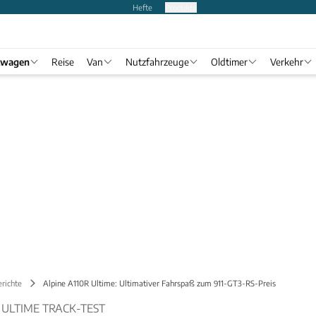
Hefte
Produkte
twagen
Reise
Van
Nutzfahrzeuge
Oldtimer
Verkehr
richte
Alpine A110R Ultime: Ultimativer Fahrspaß zum 911-GT3-RS-Preis
R ULTIME TRACK-TEST