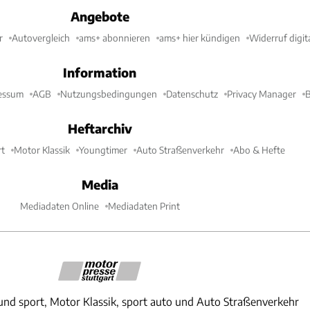
Angebote
r
Autovergleich
ams+ abonnieren
ams+ hier kündigen
Widerruf digit
Information
essum
AGB
Nutzungsbedingungen
Datenschutz
Privacy Manager
B
Heftarchiv
t
Motor Klassik
Youngtimer
Auto Straßenverkehr
Abo & Hefte
Media
Mediadaten Online
Mediadaten Print
und sport, Motor Klassik, sport auto und Auto Straßenverkehr