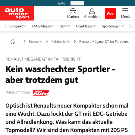
Hefte
Produkte
Abo
Marken
Anmelden
Menü
Kompakt
Mittelklasse
SUV
Oberklasse
Sportwagen
Rei
Kompakt
Fahrberichte
Renault Mégane GT im Fahrbericht
RENAULT MÉGANE GT IM FAHRBERICHT
Kein waschechter Sportler -
aber trotzdem gut
INHALT VON
Optisch ist Renaults neuer Kompakter schon mal
eine Wucht. Dazu lockt der GT mit EDC-Getriebe
und Allradlenkung. Was kann das aktuelle
Topmodell? Wir sind den Kompakten mit 205 PS