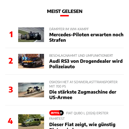
MEIST GELESEN
DÄMPFER IM WM-KAMPF
1
Mercedes-Piloten erwarten noch
Strafen
BESCHLAGNAHMT UND UMFUNKTIONIERT
2
Audi RS3 von Drogendealer wird
Polizeiauto
OSKOSH HET A1 SCHWERLASTTRANSPORTER
MIT 700 PS
3
Die stärkste Zugmaschine der
US-Armee
FIAT QUBO L (2026) ERSTER
4
FAHRTEST
Dieser Fiat zeigt, wie günstig