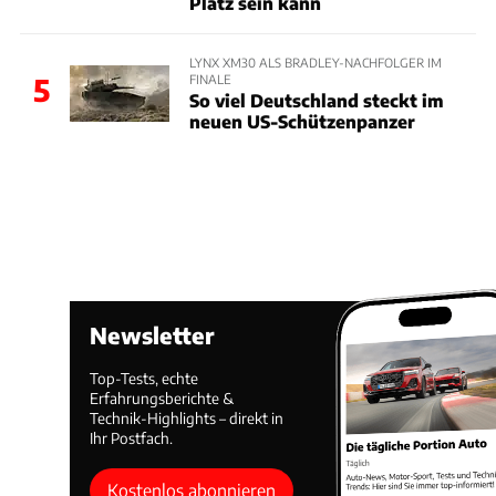
Platz sein kann
LYNX XM30 ALS BRADLEY-NACHFOLGER IM
FINALE
5
So viel Deutschland steckt im
neuen US-Schützenpanzer
Newsletter
Top-Tests, echte
Erfahrungsberichte &
Technik-Highlights – direkt in
Ihr Postfach.
Kostenlos abonnieren