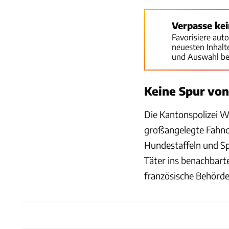
Verpasse ke
Favorisiere aut
neuesten Inhal
und Auswahl be
Keine Spur von
Die Kantonspolizei W
großangelegte Fahnd
Hundestaffeln und Spu
Täter ins benachbart
französische Behörden