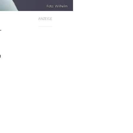
Foto: Wilhelm
ANZEIGE
-
n