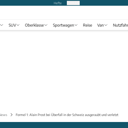
Hefte
Produkte
SUV
Oberklasse
Sportwagen
Reise
Van
Nutzfah
 News
Formel 1: Alain Prost bei Überfall in der Schweiz ausgeraubt und verletzt