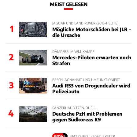
MEIST GELESEN
JAGUAR UND LAND ROVER (2015–HEUTE)
1
Mögliche Motorschäden bei JLR –
die Ursache
DÄMPFER IM WM-KAMPF
2
Mercedes-Piloten erwarten noch
Strafen
BESCHLAGNAHMT UND UMFUNKTIONIERT
3
Audi RS3 von Drogendealer wird
Polizeiauto
PANZERHAUBITZEN-DUELL
4
Deutsche PzH mit Problemen
gegen Südkoreas K9
FIAT QUBO L (2026) ERSTER