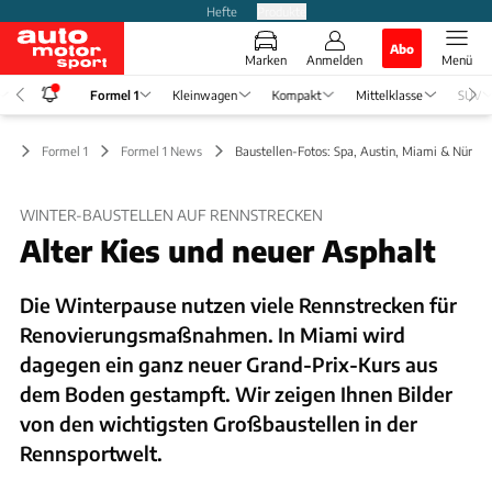
Hefte
Produkte
Abo
Marken
Anmelden
Menü
Formel 1
Kleinwagen
Kompakt
Mittelklasse
SUV
Formel 1
Formel 1 News
Baustellen-Fotos: Spa, Austin, Miami & Nürbur
WINTER-BAUSTELLEN AUF RENNSTRECKEN
Alter Kies und neuer Asphalt
Die Winterpause nutzen viele Rennstrecken für
Renovierungsmaßnahmen. In Miami wird
dagegen ein ganz neuer Grand-Prix-Kurs aus
dem Boden gestampft. Wir zeigen Ihnen Bilder
von den wichtigsten Großbaustellen in der
Rennsportwelt.