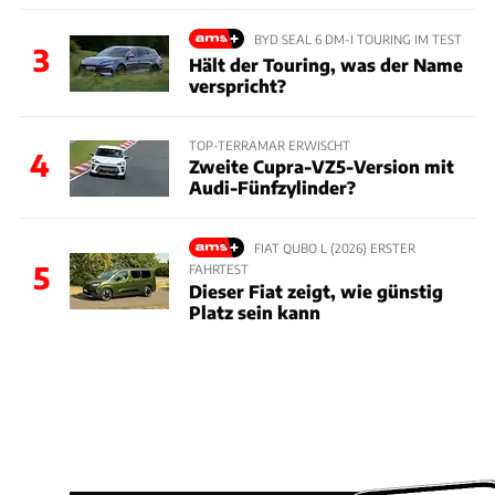
BYD SEAL 6 DM-I TOURING IM TEST
3
Hält der Touring, was der Name
verspricht?
TOP-TERRAMAR ERWISCHT
4
Zweite Cupra-VZ5-Version mit
Audi-Fünfzylinder?
FIAT QUBO L (2026) ERSTER
5
FAHRTEST
Dieser Fiat zeigt, wie günstig
Platz sein kann