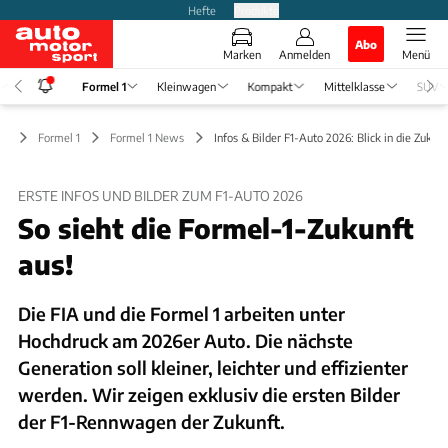
Hefte
Produkte
Abo
Marken
Anmelden
Menü
Formel 1
Kleinwagen
Kompakt
Mittelklasse
SUV
Formel 1
Formel 1 News
Infos & Bilder F1-Auto 2026: Blick in die Zukunf
ERSTE INFOS UND BILDER ZUM F1-AUTO 2026
So sieht die Formel-1-Zukunft
aus!
Die FIA und die Formel 1 arbeiten unter
Hochdruck am 2026er Auto. Die nächste
Generation soll kleiner, leichter und effizienter
werden. Wir zeigen exklusiv die ersten Bilder
der F1-Rennwagen der Zukunft.