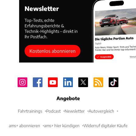
Newsletter
Top-Tests, echte
Erfahrungsberichte &
Technik-Highlights – direkt in
Ihr Postfach.
Kostenlos abonnieren
Angebote
Fahrtrainings
Podcast
Newsletter
Autovergleich
ams+ abonnieren
ams+ hier kündigen
Widerruf digitaler Käufe